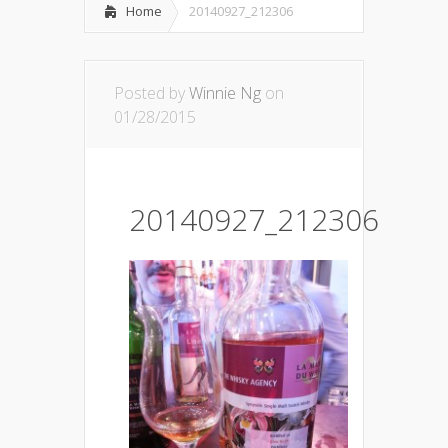
Home
20140927_212306
Posted by
Winnie Ng
on
01/28/2015
20140927_212306