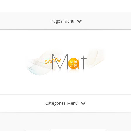
Sipping Malt Whisky 微醺之醉 威士忌
Pages Menu
Categories Menu