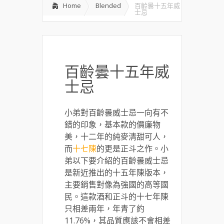
Home
Blended
百齡曇十五年威
士忌
百齡曇十五年威
士忌
小弟對百齡曇威士忌一向有不
錯的印象，基本款的價廉物
美，十二年的純麥清甜可人，
而
十七陳
的更是正斗之作。小
弟以下要介紹的百齡曇威士忌
是新近推出的十五年陳版本，
主要銷售對像為強國的高等國
民。這款酒和正斗的十七年陳
只相差兩年，年青了約
11.76%，其品質應該不會相差