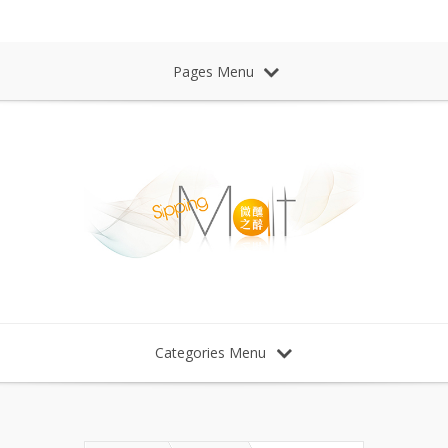
Sipping Malt Whisky 微醺之醉 威士忌
Pages Menu
Categories Menu