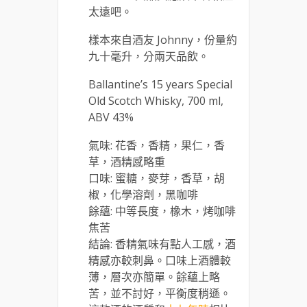
太遠吧。
樣本來自酒友 Johnny，份量約
九十毫升，分兩天品飲。
Ballantine’s 15 years Special
Old Scotch Whisky, 700 ml,
ABV 43%
氣味: 花香，香精，果仁，香
草，酒精感略重
口味: 蜜糖，麥芽，香草，胡
椒，化學溶劑，黑咖啡
餘蘊: 中等長度，橡木，烤咖啡
焦苦
結論: 香精氣味有點人工感，酒
精感亦較刺鼻。口味上酒體較
薄，層次亦簡單。餘蘊上略
苦，並不討好，平衡度稍遜。