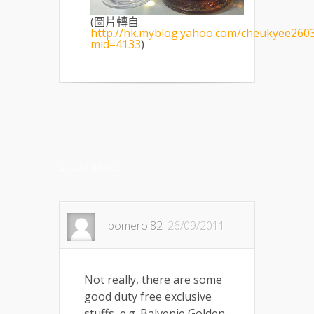
(圖片轉自
http://hk.myblog.yahoo.com/cheukyee2603
mid=4133
)
2 Comments
pomerol82
26/09/2011
Not really, there are some
good duty free exclusive
stuffs, e.g. Balvenie Golden