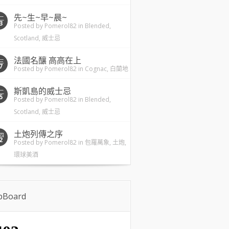
先~生~早~晨~
二
3
Posted by
Pomerol82
in
Blended
,
Scotland
,
威士忌
法國名釀 高高在上
三
7
Posted by
Pomerol82
in
Cognac
,
白蘭地
斯凱島的威士忌
二
5
Posted by
Pomerol82
in
Blended
,
Scotland
,
威士忌
土炮列傳之序
四
2
Posted by
Pomerol82
in
包羅萬象
,
土炮
,
環球美酒
ipBoard