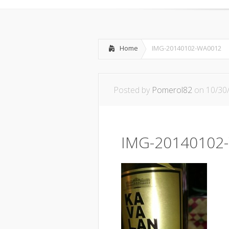
Home
IMG-20140102-WA0012
Posted by
Pomerol82
on 10/30
IMG-20140102