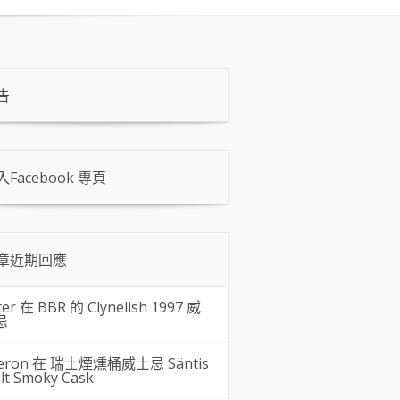
告
入Facebook 專頁
章近期回應
ter 在
BBR 的 Clynelish 1997 威
忌
eron 在
瑞士煙燻桶威士忌 Säntis
lt Smoky Cask