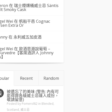
eron 在
瑞士煙燻桶威士忌 Säntis
lt Smoky Cask
gel Wei
在
帆船干邑 Cognac
rsen Extra Or
hnny 在
永利威五加皮酒
gel Wei
在
飲酒思源說葡萄 –
urvedre【客席酒評人 Johnny
u】
pular
Recent
Random
被遺忘了的美味 (警告: 內有可
五
4
能得罪各級威士忌達人成份，
敬請留意)
Posted by
Pomerol82
in
Blended
,
Scotland
,
威士忌