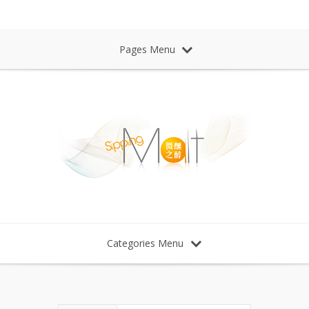
Sipping Malt Whisky 微醺之醉 威士忌
Pages Menu
Categories Menu