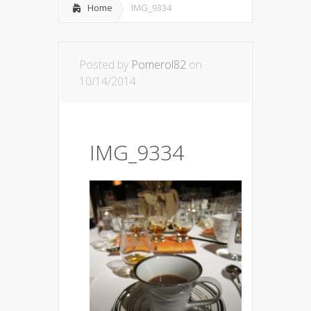
Home
IMG_9334
Posted by
Pomerol82
on
10/14/2014
IMG_9334