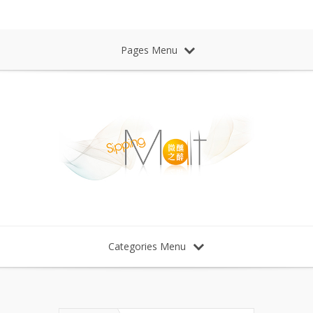
Sipping Malt Whisky 微醺之醉 威士忌
Pages Menu
Categories Menu