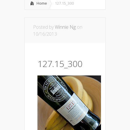
Home
127.15_300
Posted by
Winnie Ng
on
10/16/2013
127.15_300