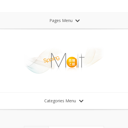
Sipping Malt Whisky 微醺之醉 威士忌
Pages Menu
Categories Menu