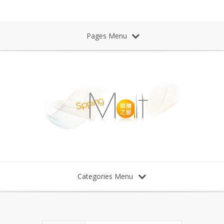
Sipping Malt Whisky 微醺之醉 威士忌
Pages Menu
Categories Menu