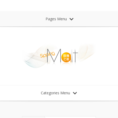
Sipping Malt Whisky 微醺之醉 威士忌
Pages Menu
Categories Menu