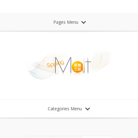
Sipping Malt Whisky 微醺之醉 威士忌
Pages Menu
Categories Menu