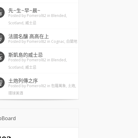
先~生~早~晨~
二
3
Posted by
Pomerol82
in
Blended
,
Scotland
,
威士忌
法國名釀 高高在上
三
7
Posted by
Pomerol82
in
Cognac
,
白蘭地
斯凱島的威士忌
二
5
Posted by
Pomerol82
in
Blended
,
Scotland
,
威士忌
土炮列傳之序
四
2
Posted by
Pomerol82
in
包羅萬象
,
土炮
,
環球美酒
ipBoard