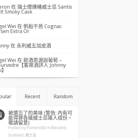
eron 在
瑞士煙燻桶威士忌 Säntis
lt Smoky Cask
gel Wei
在
帆船干邑 Cognac
rsen Extra Or
hnny 在
永利威五加皮酒
gel Wei
在
飲酒思源說葡萄 –
urvedre【客席酒評人 Johnny
u】
pular
Recent
Random
被遺忘了的美味 (警告: 內有可
五
4
能得罪各級威士忌達人成份，
敬請留意)
Posted by
Pomerol82
in
Blended
,
Scotland
,
威士忌