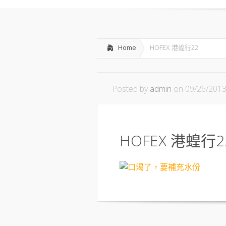
Home
HOFEX 港蝗行22
Posted by
admin
on 09/26/201
HOFEX 港蝗行2