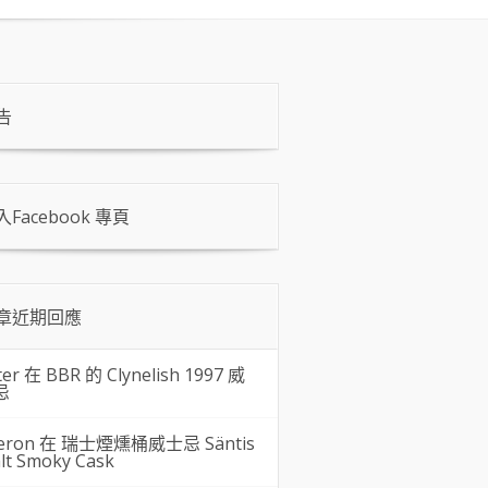
告
入Facebook 專頁
章近期回應
ter 在
BBR 的 Clynelish 1997 威
忌
eron 在
瑞士煙燻桶威士忌 Säntis
lt Smoky Cask