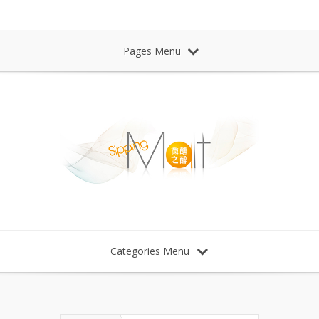
Sipping Malt Whisky 微醺之醉 威士忌
Pages Menu
Categories Menu