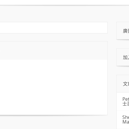
廣
3
加
文
Pe
士
Sh
Ma