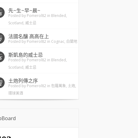
先~生~早~晨~
二
3
Posted by
Pomerol82
in
Blended
,
Scotland
,
威士忌
法國名釀 高高在上
三
7
Posted by
Pomerol82
in
Cognac
,
白蘭地
斯凱島的威士忌
二
5
Posted by
Pomerol82
in
Blended
,
Scotland
,
威士忌
土炮列傳之序
四
2
Posted by
Pomerol82
in
包羅萬象
,
土炮
,
環球美酒
ipBoard