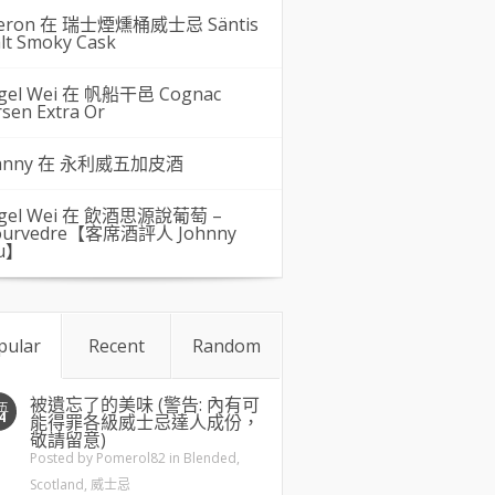
eron 在
瑞士煙燻桶威士忌 Säntis
lt Smoky Cask
gel Wei
在
帆船干邑 Cognac
rsen Extra Or
hnny 在
永利威五加皮酒
gel Wei
在
飲酒思源說葡萄 –
urvedre【客席酒評人 Johnny
u】
pular
Recent
Random
被遺忘了的美味 (警告: 內有可
五
4
能得罪各級威士忌達人成份，
敬請留意)
Posted by
Pomerol82
in
Blended
,
Scotland
,
威士忌