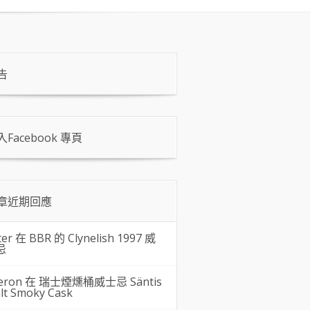
告
入Facebook 專頁
章近期回應
ter 在
BBR 的 Clynelish 1997 威
忌
eron 在
瑞士煙燻桶威士忌 Säntis
lt Smoky Cask