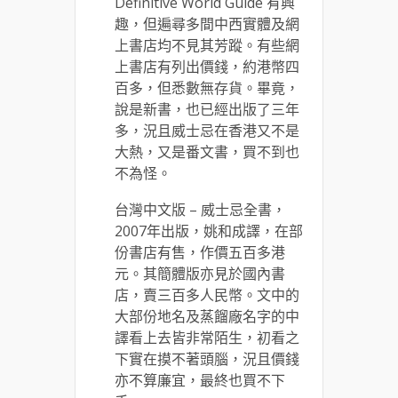
Definitive World Guide 有興
趣，但遍尋多間中西實體及網
上書店均不見其芳蹤。有些網
上書店有列出價錢，約港幣四
百多，但悉數無存貨。畢竟，
說是新書，也已經出版了三年
多，況且威士忌在香港又不是
大熱，又是番文書，買不到也
不為怪。
台灣中文版 – 威士忌全書，
2007年出版，姚和成譯，在部
份書店有售，作價五百多港
元。其簡體版亦見於國內書
店，賣三百多人民幣。文中的
大部份地名及蒸餾廠名字的中
譯看上去皆非常陌生，初看之
下實在摸不著頭腦，況且價錢
亦不算廉宜，最終也買不下