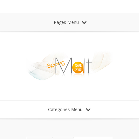
Sipping Malt Whisky 微醺之醉 威士忌
Pages Menu
Categories Menu