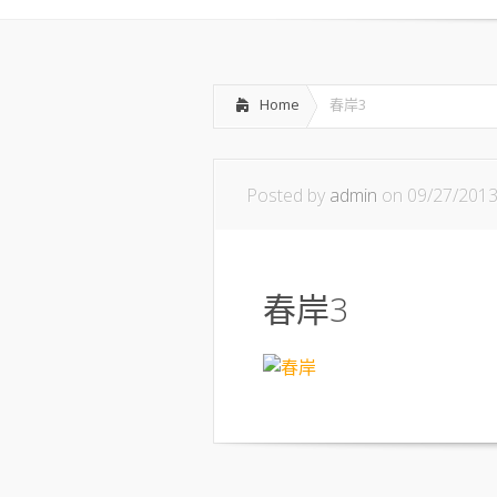
Home
春岸3
Posted by
admin
on 09/27/201
春岸3