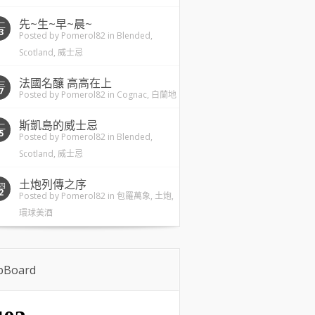
先~生~早~晨~
二
3
Posted by
Pomerol82
in
Blended
,
Scotland
,
威士忌
法國名釀 高高在上
三
7
Posted by
Pomerol82
in
Cognac
,
白蘭地
斯凱島的威士忌
二
5
Posted by
Pomerol82
in
Blended
,
Scotland
,
威士忌
土炮列傳之序
四
2
Posted by
Pomerol82
in
包羅萬象
,
土炮
,
環球美酒
ipBoard