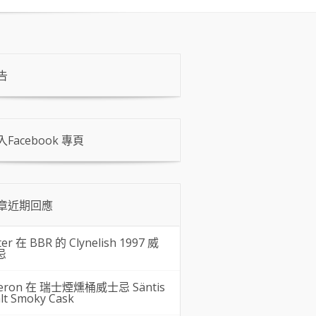
告
入Facebook 專頁
章近期回應
ter 在
BBR 的 Clynelish 1997 威
忌
eron 在
瑞士煙燻桶威士忌 Säntis
lt Smoky Cask