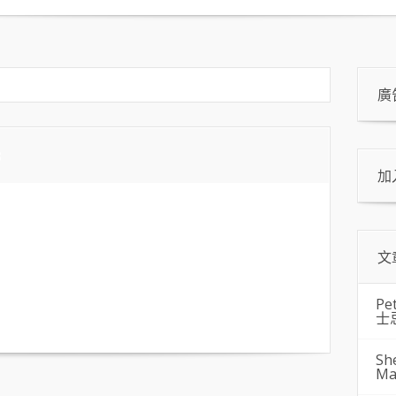
廣
3
加
文
Pe
士
Sh
Ma