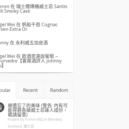
eron 在
瑞士煙燻桶威士忌 Säntis
lt Smoky Cask
gel Wei
在
帆船干邑 Cognac
rsen Extra Or
hnny 在
永利威五加皮酒
gel Wei
在
飲酒思源說葡萄 –
urvedre【客席酒評人 Johnny
u】
pular
Recent
Random
被遺忘了的美味 (警告: 內有可
五
4
能得罪各級威士忌達人成份，
敬請留意)
Posted by
Pomerol82
in
Blended
,
Scotland
,
威士忌