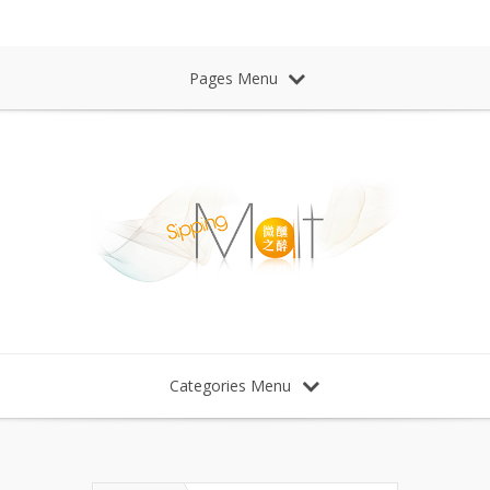
Sipping Malt Whisky 微醺之醉 威士忌
Pages Menu
Categories Menu