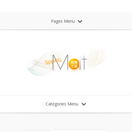
Sipping Malt Whisky 微醺之醉 威士忌
Pages Menu
Categories Menu