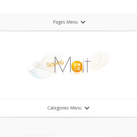
Sipping Malt Whisky 微醺之醉 威士忌
Pages Menu
Categories Menu