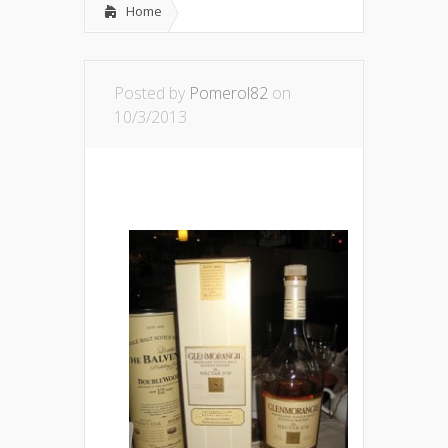
Home
Posted by
Pomerol82
on
10/3/2013