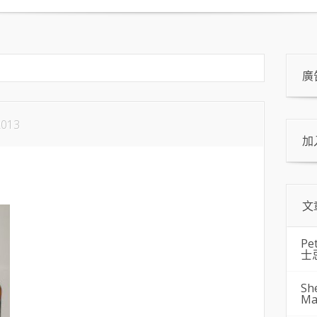
廣
2013
加
文
Pe
士
Sh
Ma