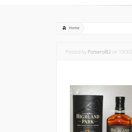
Home
Posted by
Pomerol82
on 10/3/