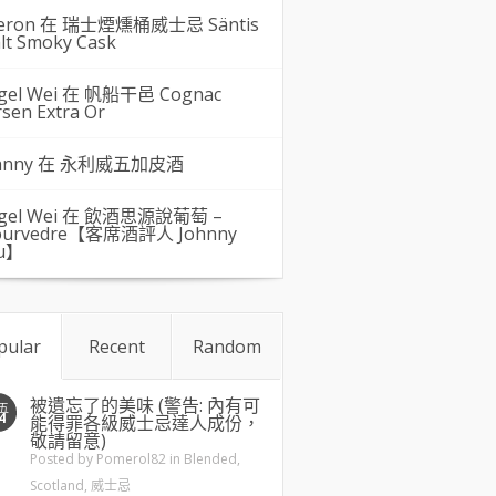
eron 在
瑞士煙燻桶威士忌 Säntis
lt Smoky Cask
gel Wei
在
帆船干邑 Cognac
rsen Extra Or
hnny 在
永利威五加皮酒
gel Wei
在
飲酒思源說葡萄 –
urvedre【客席酒評人 Johnny
u】
pular
Recent
Random
被遺忘了的美味 (警告: 內有可
五
4
能得罪各級威士忌達人成份，
敬請留意)
Posted by
Pomerol82
in
Blended
,
Scotland
,
威士忌