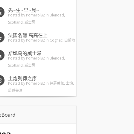
先~生~早~晨~
二
3
Posted by
Pomerol82
in
Blended
,
Scotland
,
威士忌
法國名釀 高高在上
三
7
Posted by
Pomerol82
in
Cognac
,
白蘭地
斯凱島的威士忌
二
5
Posted by
Pomerol82
in
Blended
,
Scotland
,
威士忌
土炮列傳之序
四
2
Posted by
Pomerol82
in
包羅萬象
,
土炮
,
環球美酒
ipBoard