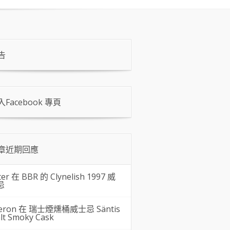
告
入Facebook 專頁
章近期回應
ter 在
BBR 的 Clynelish 1997 威
忌
eron 在
瑞士煙燻桶威士忌 Säntis
lt Smoky Cask