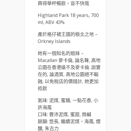
興得舉杯暢飲，豈不快哉
Highland Park 18 years, 700
ml, ABV 43%
產於格仔裙王國的極北之地 –
Orkney Islands
她有一個知名的姐妹 –
Macallan 麥卡倫, 論名聲, 高地
公園在香港遠不及麥卡倫. 說實
在的, 論酒質, 高地公園絕不輸
蝕, 以免稅店的價錢計, 她更加
抵飲
氣味: 泥煤, 蜜糖, 一點花香, 小
許海風
口味: 豐沛泥煤, 蜜甜, 微鹹
餘韻: 悠長, 繼續泥煤，海風, 煙
醺, 朱古力