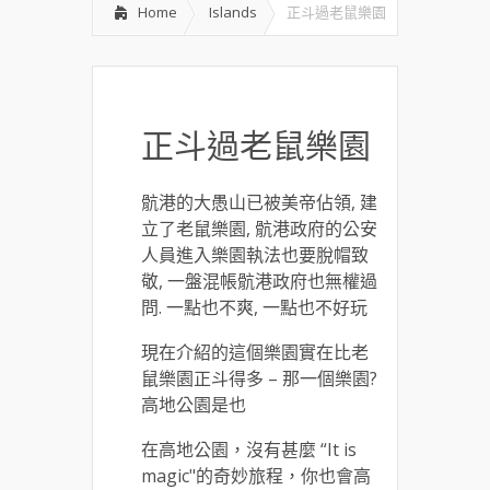
Home
Islands
正斗過老鼠樂園
正斗過老鼠樂園
骯港的大愚山已被美帝佔領, 建
立了老鼠樂園, 骯港政府的公安
人員進入樂園執法也要脫帽致
敬, 一盤混帳骯港政府也無權過
問. 一點也不爽, 一點也不好玩
現在介紹的這個樂園實在比老
鼠樂園正斗得多 – 那一個樂園?
高地公園是也
在高地公園，沒有甚麼 “It is
magic"的奇妙旅程，你也會高