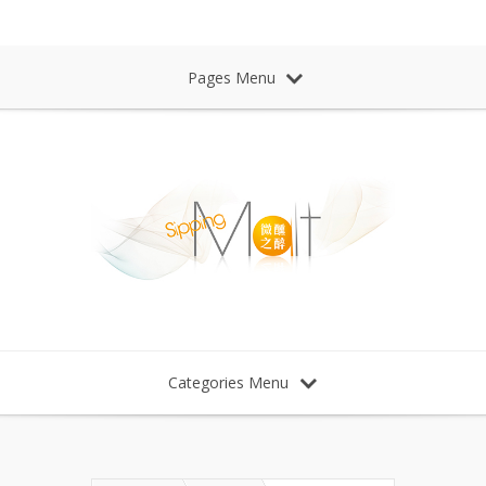
Sipping Malt Whisky 微醺之醉 威士忌
Pages Menu
Categories Menu