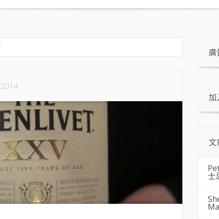
"
廣
/2014
加
文
Pe
士
Sh
Ma