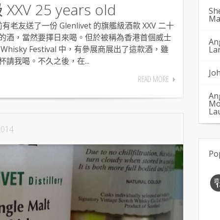
XXV 25 years old
Sh
Ma
送了一份 Glenlivet 的旗艦級酒款 XXV 二十
的酒，當然要擇日來喝。但於被稱為香港首個威士
An
t Whisky Festival 中，有參展商展出了這款酒，雖
La
請我喝。不久之後，在...
Jo
READ MORE
An
Mo
La
2014
Po
週
1