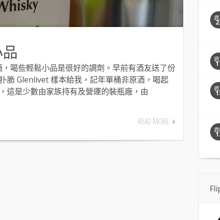
週
2
鬆小品
週
1
，喝些輕鬆小品是很好的調劑。早前有酒友送了份
歲扑扑脆 Glenlivet 樣本給我，記年單桶非原酒，喝起
週
tory，這是少數由家族持有及營運的裝瓶廠，由
1
READ MORE
週
1
Fl