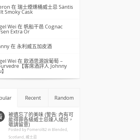
eron 在
瑞士煙燻桶威士忌 Säntis
lt Smoky Cask
gel Wei
在
帆船干邑 Cognac
rsen Extra Or
hnny 在
永利威五加皮酒
gel Wei
在
飲酒思源說葡萄 –
urvedre【客席酒評人 Johnny
u】
pular
Recent
Random
被遺忘了的美味 (警告: 內有可
五
4
能得罪各級威士忌達人成份，
敬請留意)
Posted by
Pomerol82
in
Blended
,
Scotland
,
威士忌