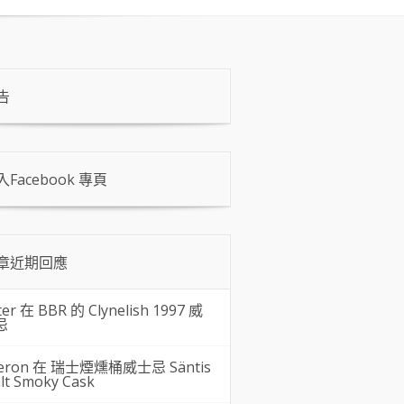
告
入Facebook 專頁
章近期回應
ter 在
BBR 的 Clynelish 1997 威
忌
eron 在
瑞士煙燻桶威士忌 Säntis
lt Smoky Cask