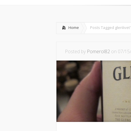
Home
Posts Tagged
glenlivet
Posted by
Pomerol82
on 07/15