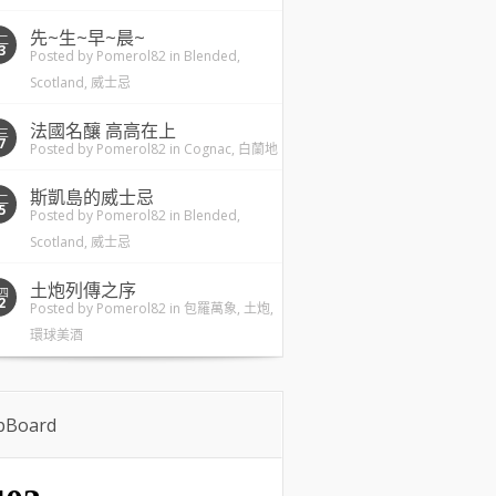
先~生~早~晨~
二
3
Posted by
Pomerol82
in
Blended
,
Scotland
,
威士忌
法國名釀 高高在上
三
7
Posted by
Pomerol82
in
Cognac
,
白蘭地
斯凱島的威士忌
二
5
Posted by
Pomerol82
in
Blended
,
Scotland
,
威士忌
土炮列傳之序
四
2
Posted by
Pomerol82
in
包羅萬象
,
土炮
,
環球美酒
ipBoard