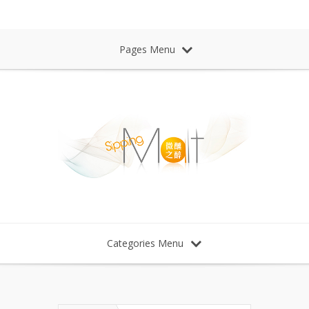
Sipping Malt Whisky 微醺之醉 威士忌
Pages Menu
Categories Menu