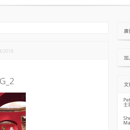
廣
4/2018
加
NG_2
文
Pe
士
Sh
Ma