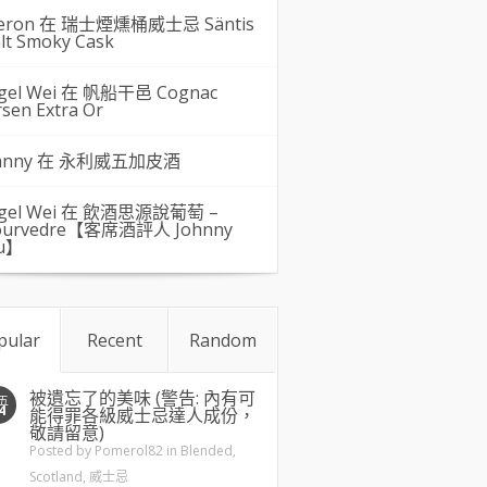
eron 在
瑞士煙燻桶威士忌 Säntis
lt Smoky Cask
gel Wei
在
帆船干邑 Cognac
rsen Extra Or
hnny 在
永利威五加皮酒
gel Wei
在
飲酒思源說葡萄 –
urvedre【客席酒評人 Johnny
u】
pular
Recent
Random
被遺忘了的美味 (警告: 內有可
五
4
能得罪各級威士忌達人成份，
敬請留意)
Posted by
Pomerol82
in
Blended
,
Scotland
,
威士忌