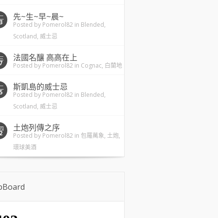
先~生~早~晨~
二
3
Posted by
Pomerol82
in
Blended
,
Scotland
,
威士忌
法國名釀 高高在上
三
7
Posted by
Pomerol82
in
Cognac
,
白蘭地
斯凱島的威士忌
二
5
Posted by
Pomerol82
in
Blended
,
Scotland
,
威士忌
土炮列傳之序
四
2
Posted by
Pomerol82
in
包羅萬象
,
土炮
,
環球美酒
ipBoard