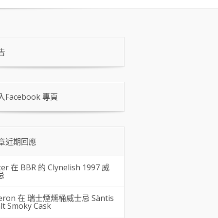
告
入Facebook 專頁
章近期回應
ter 在
BBR 的 Clynelish 1997 威
忌
eron 在
瑞士煙燻桶威士忌 Säntis
lt Smoky Cask