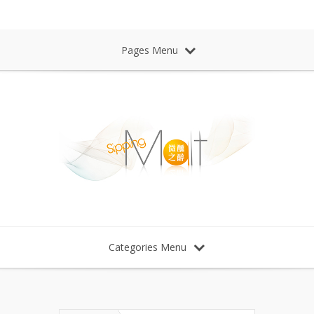
Sipping Malt Whisky 微醺之醉 威士忌
Pages Menu
Categories Menu