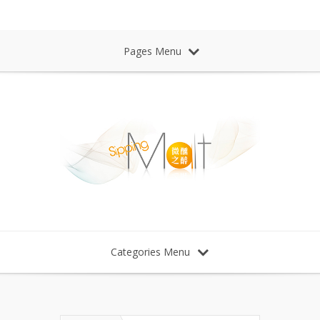
Sipping Malt Whisky 微醺之醉 威士忌
Pages Menu
Categories Menu