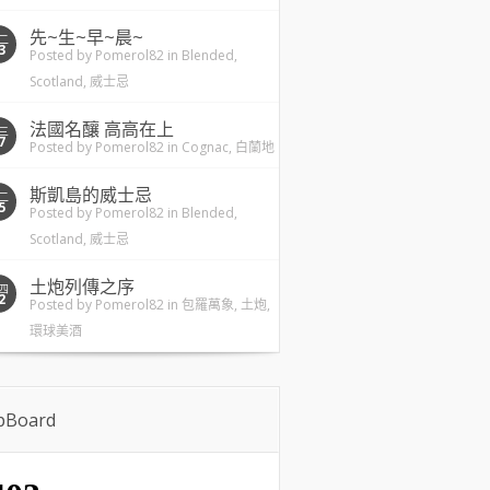
先~生~早~晨~
二
3
Posted by
Pomerol82
in
Blended
,
Scotland
,
威士忌
法國名釀 高高在上
三
7
Posted by
Pomerol82
in
Cognac
,
白蘭地
斯凱島的威士忌
二
5
Posted by
Pomerol82
in
Blended
,
Scotland
,
威士忌
土炮列傳之序
四
2
Posted by
Pomerol82
in
包羅萬象
,
土炮
,
環球美酒
ipBoard