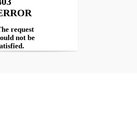
rved
Sipping Malt
| Powered by
WordPress