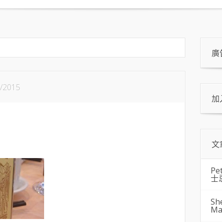
廣
/2015
加
文
Pe
士
Sh
Ma