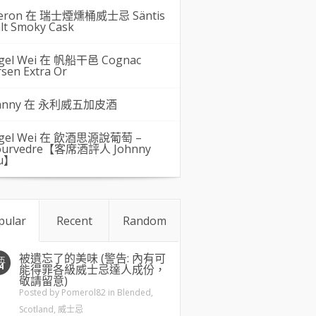
eron 在
瑞士煙燻桶威士忌 Säntis
lt Smoky Cask
gel Wei
在
帆船干邑 Cognac
rsen Extra Or
hnny 在
永利威五加皮酒
gel Wei
在
飲酒思源說葡萄 –
urvedre【客席酒評人 Johnny
u】
pular
Recent
Random
被遺忘了的美味 (警告: 內有可
五
4
能得罪各級威士忌達人成份，
敬請留意)
Posted by
Pomerol82
in
Blended
,
Scotland
,
威士忌