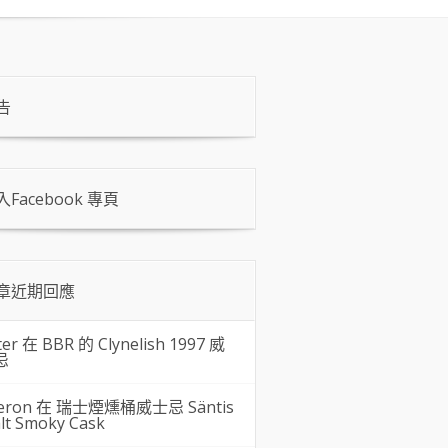
告
入Facebook 專頁
章近期回應
ter 在
BBR 的 Clynelish 1997 威
忌
eron 在
瑞士煙燻桶威士忌 Säntis
lt Smoky Cask