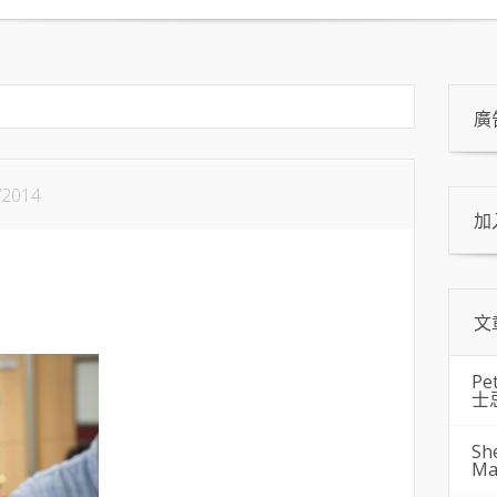
廣
/2014
加
文
Pe
士
Sh
Ma