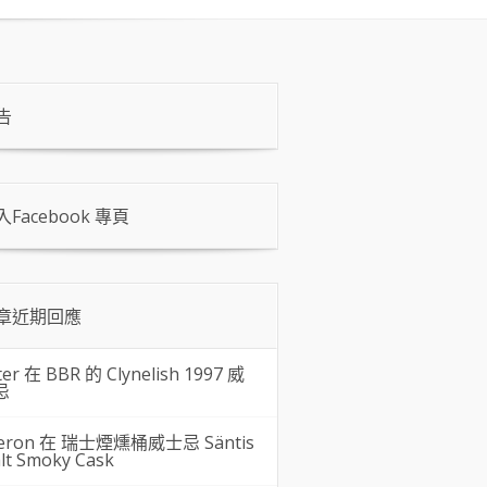
告
入Facebook 專頁
章近期回應
ter 在
BBR 的 Clynelish 1997 威
忌
eron 在
瑞士煙燻桶威士忌 Säntis
lt Smoky Cask