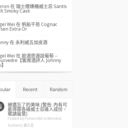
eron 在
瑞士煙燻桶威士忌 Säntis
lt Smoky Cask
gel Wei
在
帆船干邑 Cognac
rsen Extra Or
hnny 在
永利威五加皮酒
gel Wei
在
飲酒思源說葡萄 –
urvedre【客席酒評人 Johnny
u】
pular
Recent
Random
被遺忘了的美味 (警告: 內有可
五
4
能得罪各級威士忌達人成份，
敬請留意)
Posted by
Pomerol82
in
Blended
,
Scotland
,
威士忌