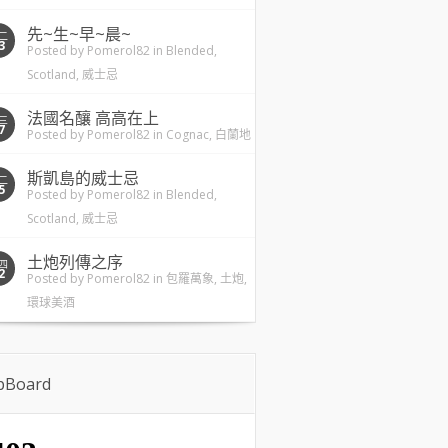
先~生~早~晨~
二
3
Posted by
Pomerol82
in
Blended
,
Scotland
,
威士忌
法國名釀 高高在上
三
7
Posted by
Pomerol82
in
Cognac
,
白蘭地
斯凱島的威士忌
二
5
Posted by
Pomerol82
in
Blended
,
Scotland
,
威士忌
土炮列傳之序
四
2
Posted by
Pomerol82
in
包羅萬象
,
土炮
,
環球美酒
ipBoard