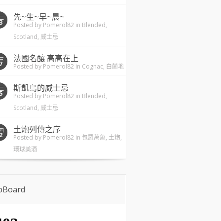
先~生~早~晨~
二
3
Posted by
Pomerol82
in
Blended
,
Scotland
,
威士忌
法國名釀 高高在上
三
7
Posted by
Pomerol82
in
Cognac
,
白蘭地
斯凱島的威士忌
二
5
Posted by
Pomerol82
in
Blended
,
Scotland
,
威士忌
土炮列傳之序
四
2
Posted by
Pomerol82
in
包羅萬象
,
土炮
,
環球美酒
ipBoard