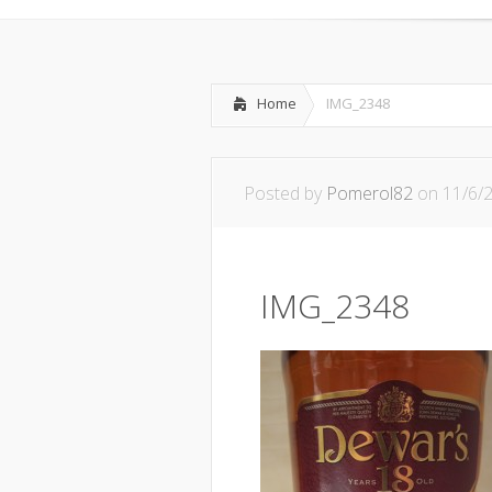
Home
IMG_2348
Posted by
Pomerol82
on 11/6/
IMG_2348