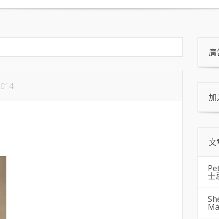
廣
2014
加
文
Pe
士
Sh
Ma