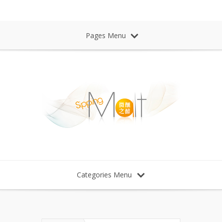
Sipping Malt Whisky 微醺之醉 威士忌
Pages Menu
Categories Menu