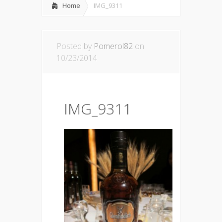
Home
IMG_9311
Posted by
Pomerol82
on
10/23/2014
IMG_9311