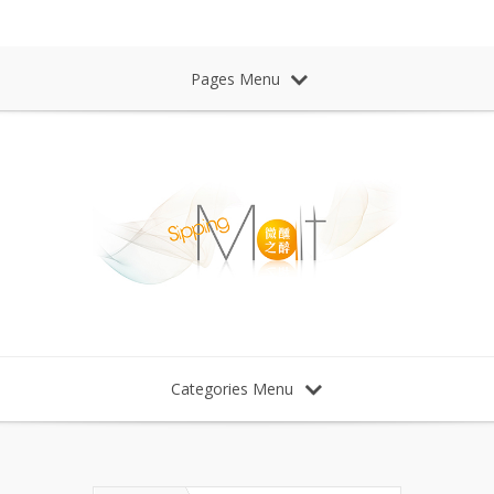
Sipping Malt Whisky 微醺之醉 威士忌
Pages Menu
Categories Menu