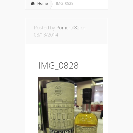
Home
IMG_0828
Posted by
Pomerol82
on
08/13/2014
IMG_0828