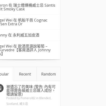
eron 在
瑞士煙燻桶威士忌 Säntis
lt Smoky Cask
gel Wei
在
帆船干邑 Cognac
rsen Extra Or
hnny 在
永利威五加皮酒
gel Wei
在
飲酒思源說葡萄 –
urvedre【客席酒評人 Johnny
u】
pular
Recent
Random
被遺忘了的美味 (警告: 內有可
五
4
能得罪各級威士忌達人成份，
敬請留意)
Posted by
Pomerol82
in
Blended
,
Scotland
,
威士忌