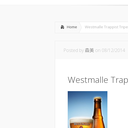
Home
Westmalle Trappist Tripe
Posted by
森美
on 08/12/2014
Westmalle Trapp