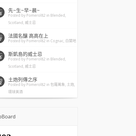
先~生~早~晨~
二
3
Posted by
Pomerol82
in
Blended
,
Scotland
,
威士忌
法國名釀 高高在上
三
7
Posted by
Pomerol82
in
Cognac
,
白蘭地
斯凱島的威士忌
二
5
Posted by
Pomerol82
in
Blended
,
Scotland
,
威士忌
土炮列傳之序
四
2
Posted by
Pomerol82
in
包羅萬象
,
土炮
,
環球美酒
ipBoard