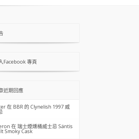
告
入Facebook 專頁
章近期回應
ter 在
BBR 的 Clynelish 1997 威
忌
eron 在
瑞士煙燻桶威士忌 Säntis
lt Smoky Cask