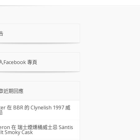
告
入Facebook 專頁
章近期回應
ter 在
BBR 的 Clynelish 1997 威
忌
eron 在
瑞士煙燻桶威士忌 Säntis
lt Smoky Cask