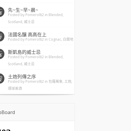
先~生~早~晨~
二
3
Posted by
Pomerol82
in
Blended
,
Scotland
,
威士忌
法國名釀 高高在上
三
7
Posted by
Pomerol82
in
Cognac
,
白蘭地
斯凱島的威士忌
二
5
Posted by
Pomerol82
in
Blended
,
Scotland
,
威士忌
土炮列傳之序
四
2
Posted by
Pomerol82
in
包羅萬象
,
土炮
,
環球美酒
ipBoard