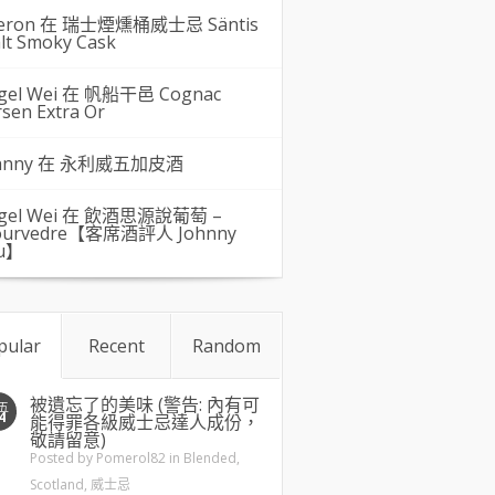
eron 在
瑞士煙燻桶威士忌 Säntis
lt Smoky Cask
gel Wei
在
帆船干邑 Cognac
rsen Extra Or
hnny 在
永利威五加皮酒
gel Wei
在
飲酒思源說葡萄 –
urvedre【客席酒評人 Johnny
u】
pular
Recent
Random
被遺忘了的美味 (警告: 內有可
五
4
能得罪各級威士忌達人成份，
敬請留意)
Posted by
Pomerol82
in
Blended
,
Scotland
,
威士忌