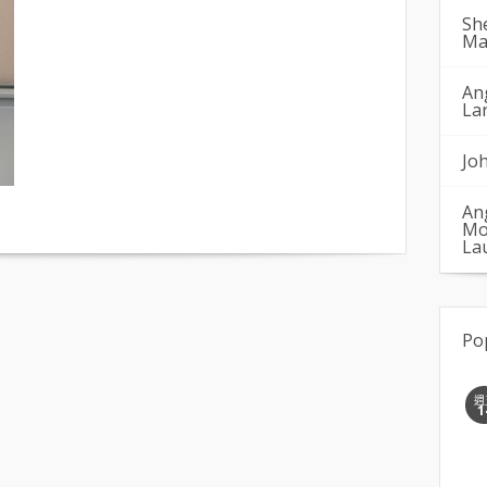
Sh
Ma
An
La
Jo
An
Mo
La
Po
週
1