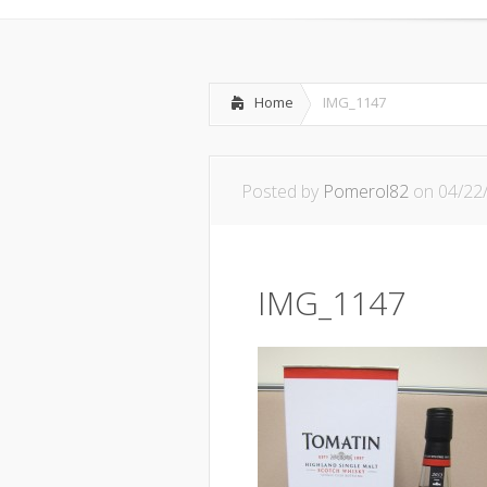
Home
IMG_1147
Posted by
Pomerol82
on 04/22
IMG_1147