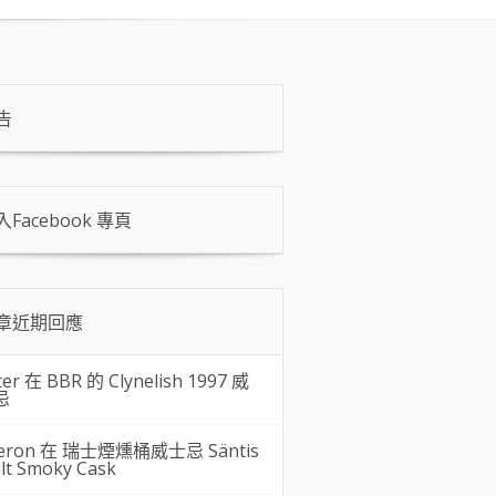
告
入Facebook 專頁
章近期回應
ter 在
BBR 的 Clynelish 1997 威
忌
eron 在
瑞士煙燻桶威士忌 Säntis
lt Smoky Cask