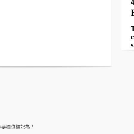
必要欄位標記為
*