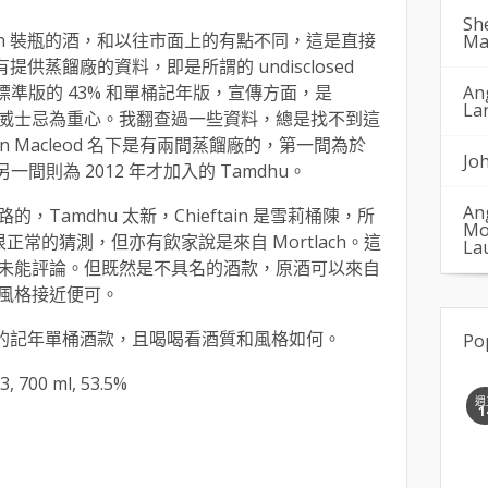
Sh
tain 裝瓶的酒，和以往市面上的有點不同，這是直接
Ma
未有提供蒸餾廠的資料，即是所謂的 undisclosed
系列，有標準版的 43% 和單桶記年版，宣傳方面，是
An
La
麥芽威士忌為重心。我翻查過一些資料，總是找不到這
n Macleod 名下是有兩間蒸餾廠的，第一間為於
Jo
e，另一間則為 2012 年才加入的 Tamdhu。
An
Tamdhu 太新，Chieftain 是雪莉桶陳，所
Mo
 是很正常的猜測，但亦有飲家說是來自 Mortlach。這
La
未能評論。但既然是不具名的酒款，原酒可以來自
風格接近便可。
ain 的記年單桶酒款，且喝喝看酒質和風格如何。
Po
3, 700 ml, 53.5%
週
1