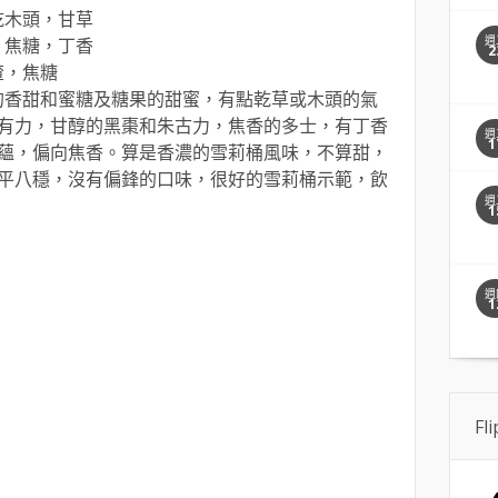
乾木頭，甘草
週
，焦糖，丁香
2
渣，焦糖
果的香甜和蜜糖及糖果的甜蜜，有點乾草或木頭的氣
有力，甘醇的黑棗和朱古力，焦香的多士，有丁香
週
1
蘊，偏向焦香。算是香濃的雪莉桶風味，不算甜，
平八穩，沒有偏鋒的口味，很好的雪莉桶示範，飲
週
1
週
1
Fl