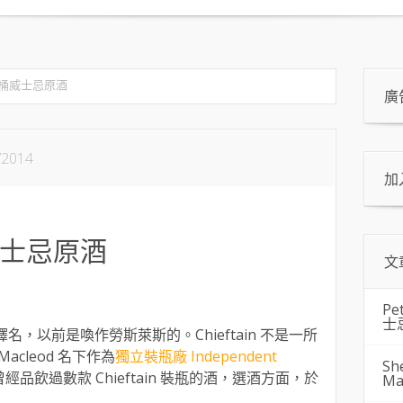
桶威士忌原酒
廣
/2014
加
士忌原酒
文
Pe
士
灣的譯名，以前是喚作勞斯萊斯的。Chieftain 不是一所
acleod 名下作為
獨立裝瓶廠 Independent
Sh
品飲過數款 Chieftain 裝瓶的酒，選酒方面，於
Ma