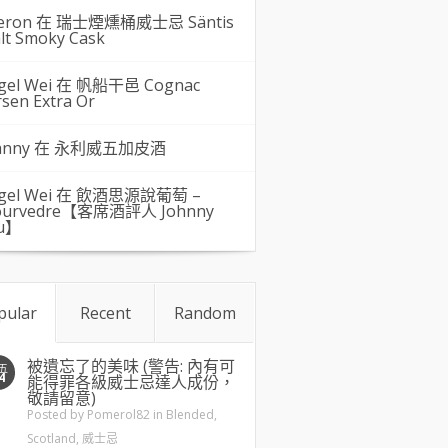
eron 在
瑞士煙燻桶威士忌 Säntis
lt Smoky Cask
gel Wei
在
帆船干邑 Cognac
rsen Extra Or
hnny 在
永利威五加皮酒
gel Wei
在
飲酒思源說葡萄 –
urvedre【客席酒評人 Johnny
u】
pular
Recent
Random
被遺忘了的美味 (警告: 內有可
五
4
能得罪各級威士忌達人成份，
敬請留意)
Posted by
Pomerol82
in
Blended
,
Scotland
,
威士忌