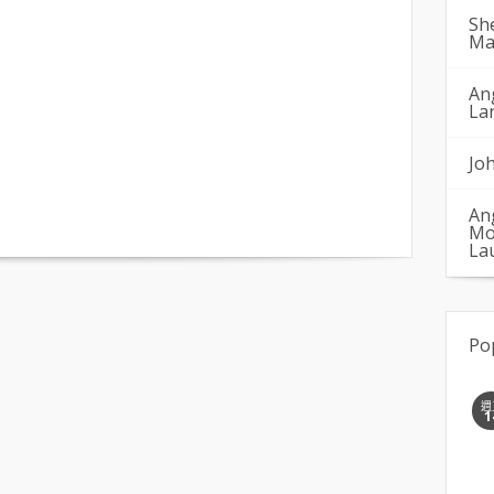
Sh
Ma
An
La
Jo
An
Mo
La
Po
週
1