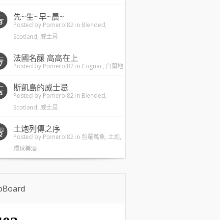
先~生~早~晨~
二
3
Posted by
Pomerol82
in
Blended
,
Scotland
,
威士忌
法國名釀 高高在上
三
7
Posted by
Pomerol82
in
Cognac
,
白蘭地
斯凱島的威士忌
二
5
Posted by
Pomerol82
in
Blended
,
Scotland
,
威士忌
土炮列傳之序
四
2
Posted by
Pomerol82
in
包羅萬象
,
土炮
,
環球美酒
ipBoard