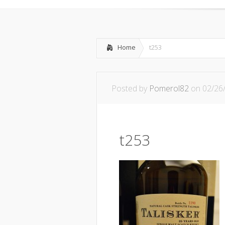
Home
t253
Posted by
Pomerol82
on 02/26
t253