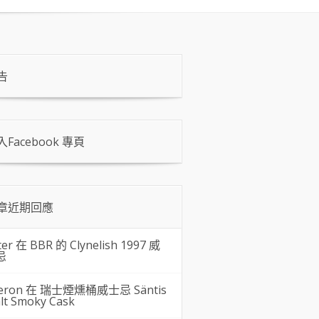
告
入Facebook 專頁
章近期回應
ter 在
BBR 的 Clynelish 1997 威
忌
eron 在
瑞士煙燻桶威士忌 Säntis
lt Smoky Cask