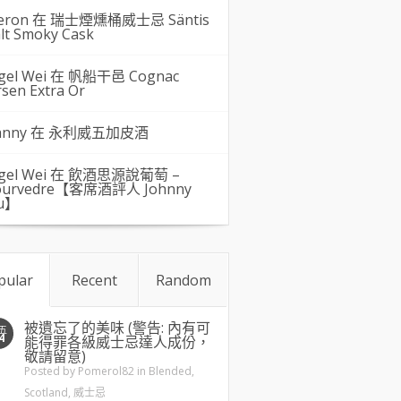
eron 在
瑞士煙燻桶威士忌 Säntis
lt Smoky Cask
gel Wei
在
帆船干邑 Cognac
rsen Extra Or
hnny 在
永利威五加皮酒
gel Wei
在
飲酒思源說葡萄 –
urvedre【客席酒評人 Johnny
u】
pular
Recent
Random
被遺忘了的美味 (警告: 內有可
五
4
能得罪各級威士忌達人成份，
敬請留意)
Posted by
Pomerol82
in
Blended
,
Scotland
,
威士忌