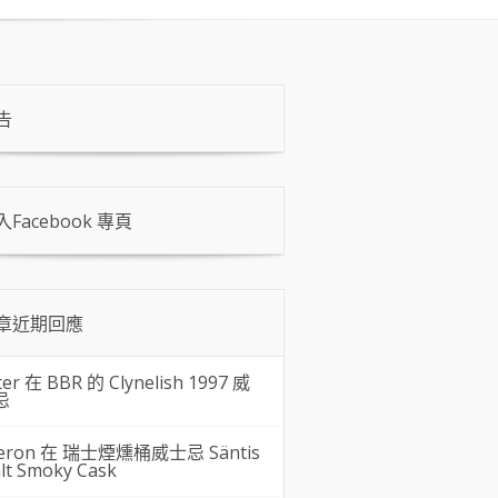
告
入Facebook 專頁
章近期回應
ter 在
BBR 的 Clynelish 1997 威
忌
eron 在
瑞士煙燻桶威士忌 Säntis
lt Smoky Cask