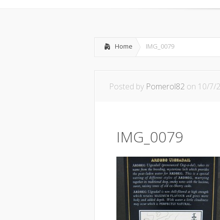
Home
IMG_0079
Posted by
Pomerol82
on 10/7/
IMG_0079