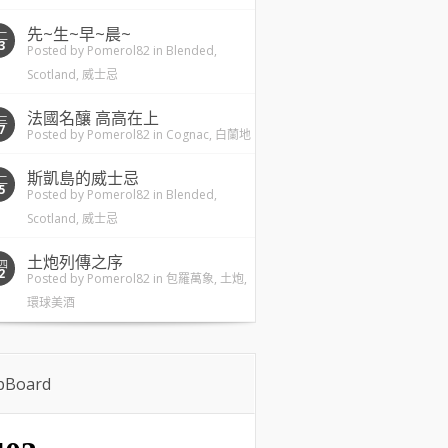
先~生~早~晨~
二
3
Posted by
Pomerol82
in
Blended
,
Scotland
,
威士忌
法國名釀 高高在上
三
7
Posted by
Pomerol82
in
Cognac
,
白蘭地
斯凱島的威士忌
二
5
Posted by
Pomerol82
in
Blended
,
Scotland
,
威士忌
土炮列傳之序
四
2
Posted by
Pomerol82
in
包羅萬象
,
土炮
,
環球美酒
ipBoard