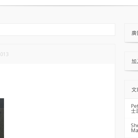
廣
2013
加
文
Pe
士
Sh
Ma