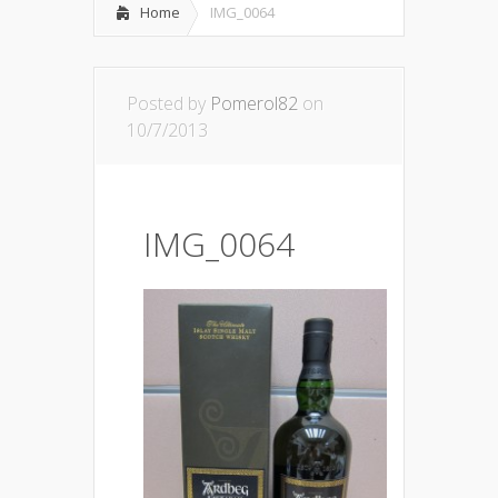
Home
IMG_0064
Posted by
Pomerol82
on
10/7/2013
IMG_0064