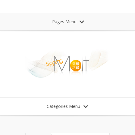
Sipping Malt Whisky 微醺之醉 威士忌
Pages Menu
Categories Menu