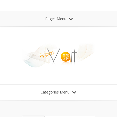
Sipping Malt Whisky 微醺之醉 威士忌
Pages Menu
Categories Menu