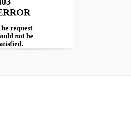
rved
Sipping Malt
| Powered by
WordPress