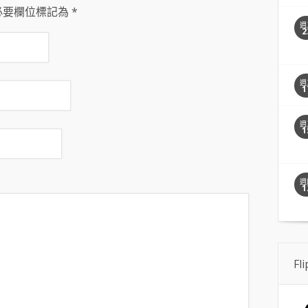
必要欄位標記為
*
週
2
週
1
週
1
週
1
Fl