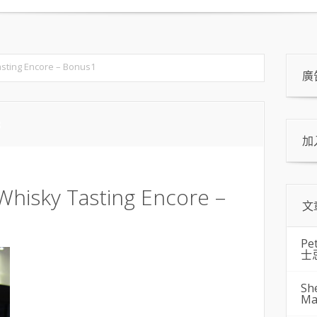
sting Encore – Bonus1
廣
3
加
Whisky Tasting Encore –
文
Pe
士
Sh
Ma