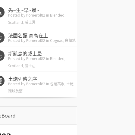
先~生~早~晨~
二
3
Posted by
Pomerol82
in
Blended
,
Scotland
,
威士忌
法國名釀 高高在上
三
7
Posted by
Pomerol82
in
Cognac
,
白蘭地
斯凱島的威士忌
二
5
Posted by
Pomerol82
in
Blended
,
Scotland
,
威士忌
土炮列傳之序
四
2
Posted by
Pomerol82
in
包羅萬象
,
土炮
,
環球美酒
ipBoard