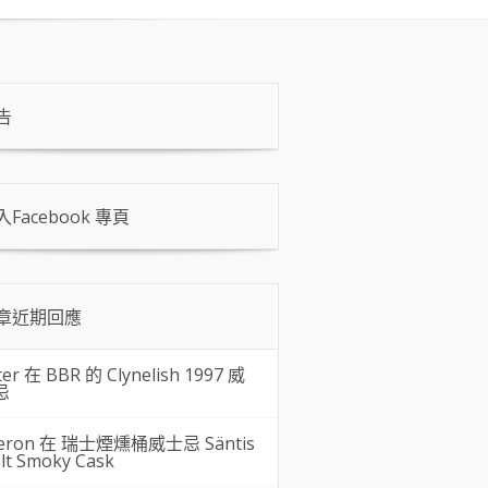
告
入Facebook 專頁
章近期回應
ter 在
BBR 的 Clynelish 1997 威
忌
eron 在
瑞士煙燻桶威士忌 Säntis
lt Smoky Cask