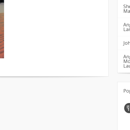
Sh
Ma
An
La
Jo
An
Mo
La
Po
週
1