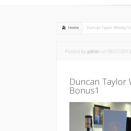
Home
Duncan Taylor Whisky Ta
Posted by
admin
on 09/27/201
Duncan Taylor 
Bonus1