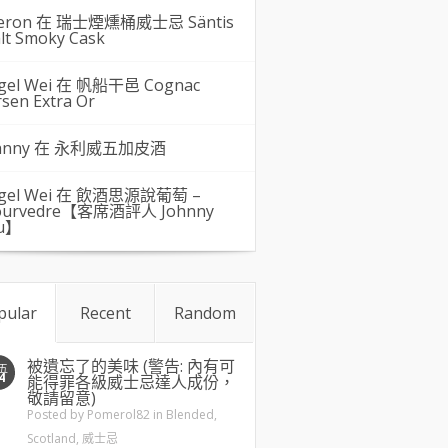
eron 在
瑞士煙燻桶威士忌 Säntis
lt Smoky Cask
gel Wei
在
帆船干邑 Cognac
rsen Extra Or
hnny 在
永利威五加皮酒
gel Wei
在
飲酒思源說葡萄 –
urvedre【客席酒評人 Johnny
u】
pular
Recent
Random
被遺忘了的美味 (警告: 內有可
五
4
能得罪各級威士忌達人成份，
敬請留意)
Posted by
Pomerol82
in
Blended
,
Scotland
,
威士忌