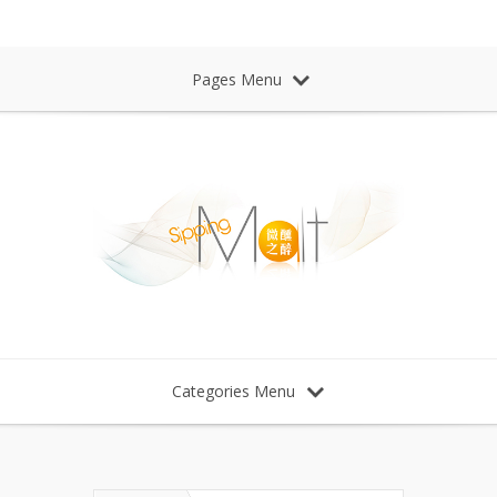
Sipping Malt Whisky 微醺之醉 威士忌
Pages Menu
Categories Menu