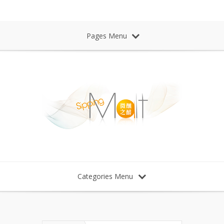
Sipping Malt Whisky 微醺之醉 威士忌
Pages Menu
Categories Menu