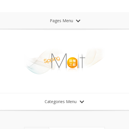
Sipping Malt Whisky 微醺之醉 威士忌
Pages Menu
Categories Menu