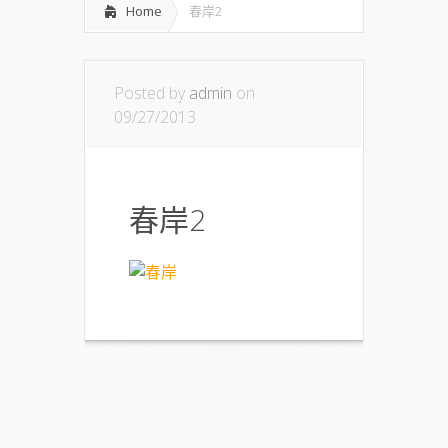
Home
春岸2
Posted by
admin
on
09/27/2013
春岸2