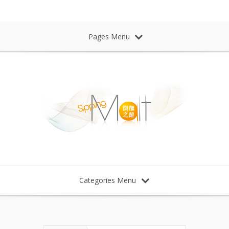
Sipping Malt Whisky 微醺之醉 威士忌
Pages Menu
Categories Menu