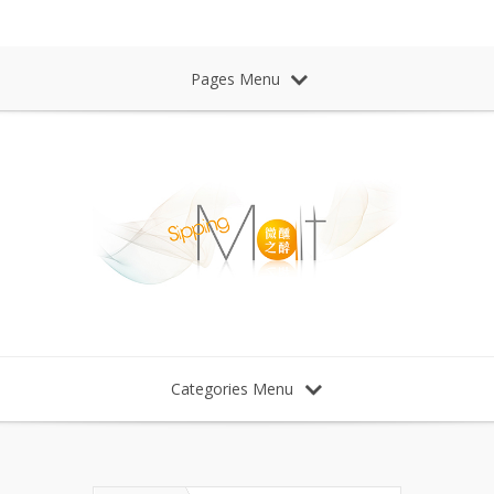
Sipping Malt Whisky 微醺之醉 威士忌
Pages Menu
Categories Menu