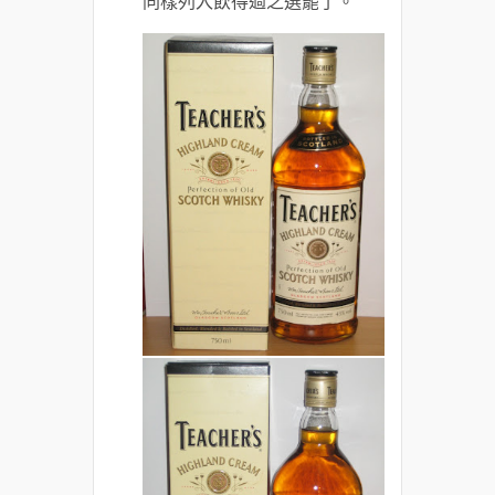
同樣列入飲得過之選罷了。