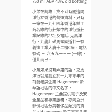
750 ml, ABV 43%, old bottling
小弟在網絡上找不到有關這間
洋行於香港的營運資料，只有
一筆在一九七四年香港年鑑工
商名錄的行莊類中的洋行辦莊
業記錄的地址及電話: 克馬洋
行，九龍紅磡馬頭圍道廿一號
義達工業大廈十二樓C座，電話
號碼 三-六五九一三一 (十線)，
僅此而已。
小弟如果沒有弄錯的話，克馬
洋行就是創立於一九零零年的
荷蘭老牌企業 Hagemeyer 於
華語地區的中文名字，
Hagemeyer 主要提供電子及安
全產品和專業服務，亦向亞洲
部份地區分銷奢侈品類別的貨
品。Hagemeyer 於二零零八年