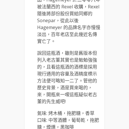
被法蘭西的 Rexel 收購，Rexel
隨後將部份股份買給同鄉的
Sonepar，從此以後
Hagemeyer 的品牌名字亦慢慢
淡出，百年老店至此幾近名傳
實亡了。
說回這瓶酒，雖則是舊版本但
列入老古董其實也是勉勉強強
的，且看這瓶酒的酒標是採用
現行通用的容量及酒精度標示
方法便可略知一二了。管他的
歷史背景，酒是買來喝的，
來，開瓶來一嚐這瓶疑似老古
董的先生威吧!
氣味: 烤木桶，拖肥糖，香草
口味: 中等酒體，葡萄乾，拖肥
糖，煙燻，黑咖啡