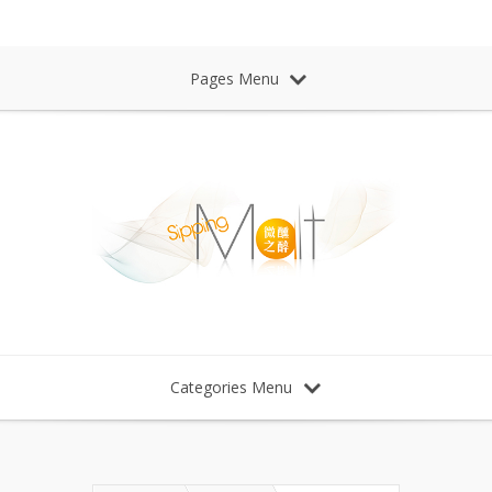
Sipping Malt Whisky 微醺之醉 威士忌
Pages Menu
Categories Menu