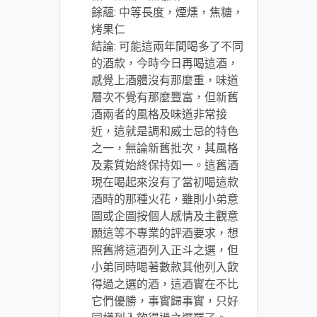
餘蘊: 中等長度，煙燻，焦糖，
烤果仁
結論: 可能這兩年間喝多了不同
的酒款，今時今日再喝這酒，
感覺上酒體沒有那麼重，味道
層次不覺有那麼豐富，但新舊
酒兩者的風格及味道非常接
近，這就是調和威士忌的特色
之一，無論新舊批次，其風格
及素質始終保持如一。這舊酒
現在喝起來沒有了當初喝這款
酒時的那種火花，雖則小弟意
圖或企圖按個人感情及主觀意
願這等不專業的評酒要求，想
照舊將這酒列入正斗之選，但
小弟同時喝著數款其他列入飲
得過之選的酒，這酒實在不比
它們優勝，事實歸事實，只好