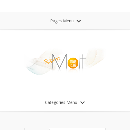
Sipping Malt Whisky 微醺之醉 威士忌
Pages Menu
Categories Menu