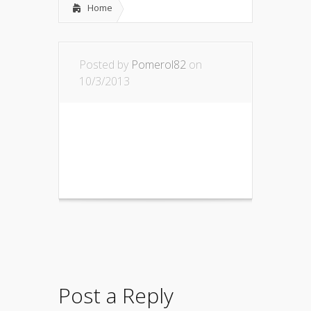
Home
Posted by
Pomerol82
on
10/3/2013
Post a Reply