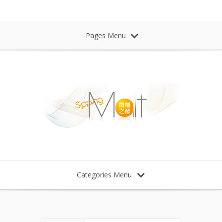
Sipping Malt Whisky 微醺之醉 威士忌
Pages Menu
Categories Menu