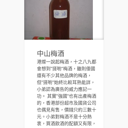
中山梅酒
港燦一說起梅酒，十之八九都
會想到"搓喲"梅酒，雖則倭國
還有不少其他品牌的梅酒，
但"搓喲"始終比較耳熟能詳，
小弟認為廣告的威力應記一
功。 其實"強國"也有出產梅酒
的，香港部份超市及國貨公司
也偶見有售，價錢只約三數十
元。小弟對梅酒不是十分熱
衷，買酒飲酒的配額又有限，