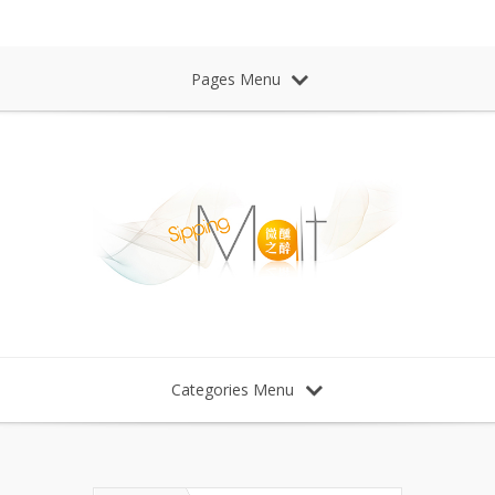
Sipping Malt Whisky 微醺之醉 威士忌
Pages Menu
Categories Menu