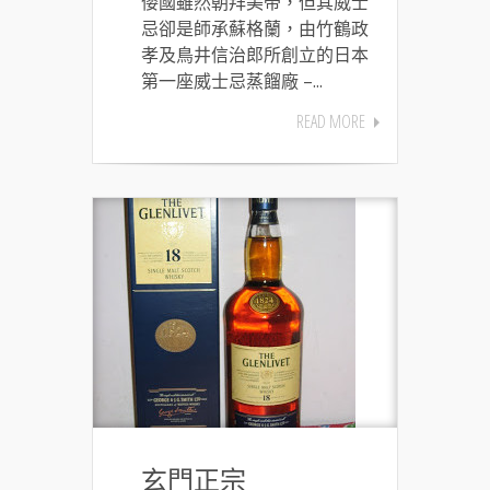
倭國雖然朝拜美帝，但其威士
忌卻是師承蘇格蘭，由竹鶴政
孝及鳥井信治郎所創立的日本
第一座威士忌蒸餾廠 –...
READ MORE
玄門正宗