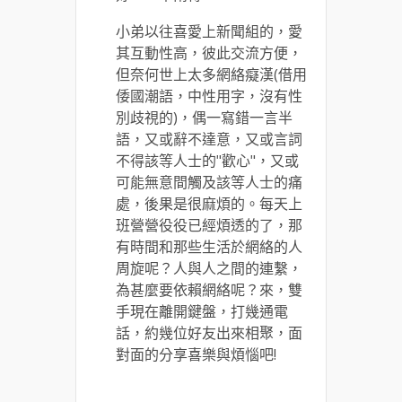
小弟以往喜愛上新聞組的，愛
其互動性高，彼此交流方便，
但奈何世上太多網絡癡漢(借用
倭國潮語，中性用字，沒有性
別歧視的)，偶一寫錯一言半
語，又或辭不達意，又或言詞
不得該等人士的"歡心"，又或
可能無意間觸及該等人士的痛
處，後果是很麻煩的。每天上
班營營役役已經煩透的了，那
有時間和那些生活於網絡的人
周旋呢？人與人之間的連繫，
為甚麼要依賴網絡呢？來，雙
手現在離開鍵盤，打幾通電
話，約幾位好友出來相聚，面
對面的分享喜樂與煩惱吧!