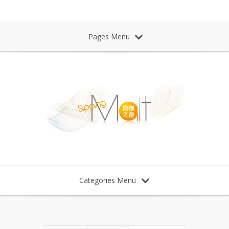
Sipping Malt Whisky 微醺之醉 威士忌
Pages Menu
Categories Menu