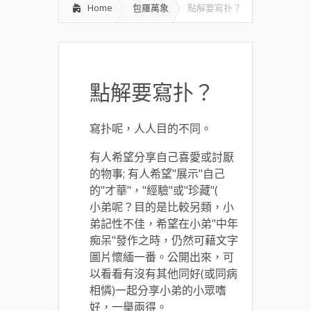
Home
包羅萬象
點解要寫扑？
點解要寫扑？
寫扑呢，人人目的不同。
有人希望分享自己喜愛或討厭
的物事; 有人希望"展示"自己
的"才華"，"經驗"或"珍藏"(
小弟呢？目的是比較另類，小
弟記性不佳，希望在小弟"中年
痴呆"發作之時，仍然可藉文字
圖片懷緬一番。公開出來，可
以看看有沒有其他同好(或同病
相憐)一起分享小弟的小眾嗜
好，一舉兩得。