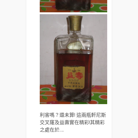
利害嗎？還未算! 這兩瓶軒尼斯
交叉窿及益壽實在精彩!其精彩
之處在於….
.