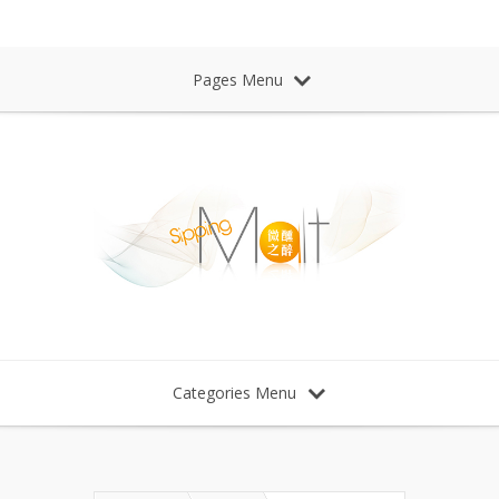
Sipping Malt Whisky 微醺之醉 威士忌
Pages Menu
Categories Menu