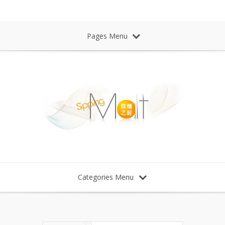
Sipping Malt Whisky 微醺之醉 威士忌
Pages Menu
Categories Menu