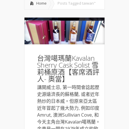
Home
Posts Tagged
taiwan"
台灣噶瑪蘭Kavalan
Sherry Cask Solist 雪
莉桶原酒【客席酒評
人- 奧當】
講開威士忌, 第一時間會諗起歷
史源遠流長的蘇格蘭, 或者近年
熱炒的日本威。但原來亞太區
近年冒起了幾大勢力, 例如印度
Amrut, 澳洲Sullivian Cove, 和
今天主角台灣Kavalan噶瑪蘭。
金車是一間在1979年成立的飲